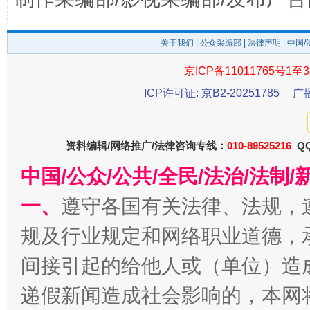
关于我们
|
公众采编部
|
法律声明
| 中国
法徽映军营 权益有保障
让
京ICP备11011765号1至3
ICP许可证: 京B2-20251785
广
资料编辑/网络推广/法律咨询专线：
010-89525216
QQ
中国/公众/公共/全民/法治/法
一、
遵守各国有关法律、法规，
规及行业规定和网络职业道德，
一批国家标准开始实施
从
间接引起的给他人或（单位）造
递假新闻造成社会影响的，本网