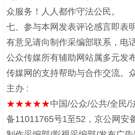
一颗心始终滚烫
还
众服务！人人都作守法公民。
七、参与本网发表评论感言即表明
有意见请向制作采编部联系，电话：0
公众传媒所有辅助网站属多元发
传媒网的支持帮助与合作交流。
完善运行机制助力责任有效落实
行
主办 :
★★★★★
中国/公众/公共/全民/
备11011765号1至52，京公网安备：
制作采编部/影视采编部/发布广告