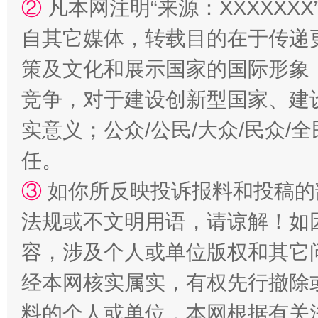
②
凡本网注明“来源：XXXXX
自其它媒体，转载目的在于传递
策及文化和展示国家的国际形象
竞争，对于建设创新型国家、建
如何以同查同治破解风腐交织难题
养老服务
实意义；公众/公民/大众/民众
任。
③
如你所反映投诉报料和投稿的
法规或不文明用语，请谅解！如
容，涉及个人或单位版权和其它
经本网核实属实，有权先行撤除
一颗心始终滚烫
还
料的个人或单位，本网根据有关