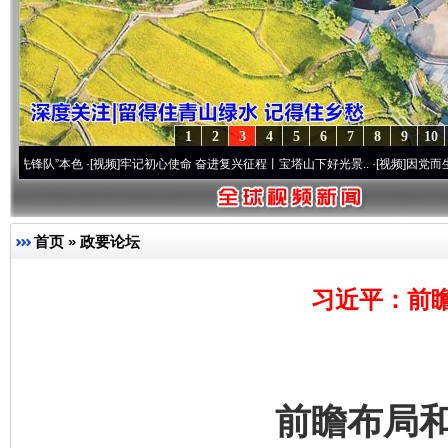
1
2
3
4
5
6
7
8
9
10
本色
·[视频]
牢记初心使命 奋进复兴征程丨宝塔山下好光景..
·[视频]
因党而生 为党而战—
首页
»
政要论坛
习近平：前
前瞻布局