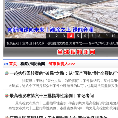
1
2
3
4
5
6
7
8
9
10
征程丨宝塔山下好光景..
·[视频]
因党而生 为党而战——百年“纪”事⑧加强纪律..
·[视频]
首页
- 检察/法院新闻 -
省市负责人>>>
一起执行回转案的“破局”之路：从“无产可执”到“全额执行
法院讯（王琳）"秉公执法，为民解忧"，案件执结后，某村民组
送锦旗，这八个字既是群众对案件办理结果的认可，也是对法院坚持实质化
最高检发布第六十三批指导性案例｜答记者问
最高检发布第六十三批指导性案例5件案例均为最高检抗诉的疑难
察院发布第六十三批指导性案例。该批案例共5件，均为最高检提出抗诉的