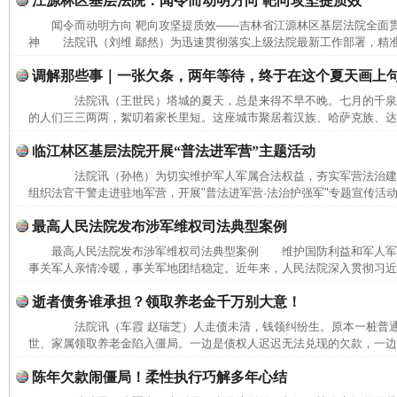
江源林区基层法院：闻令而动明方向 靶向攻坚提质效
闻令而动明方向 靶向攻坚提质效——吉林省江源林区基层法院全面
神 法院讯（刘维 鄢然）为迅速贯彻落实上级法院最新工作部署，精准
调解那些事｜一张欠条，两年等待，终于在这个夏天画上
法院讯（王世民）塔城的夏天，总是来得不早不晚。七月的千泉
的人们三三两两，絮叨着家长里短。这座城市聚居着汉族、哈萨克族、达斡
临江林区基层法院开展“普法进军营”主题活动
法院讯（孙艳）为切实维护军人军属合法权益，夯实军营法治建
组织法官干警走进驻地军营，开展"普法进军营·法治护强军"专题宣传活动
最高人民法院发布涉军维权司法典型案例
最高人民法院发布涉军维权司法典型案例 维护国防利益和军人军
事关军人亲情冷暖，事关军地团结稳定。近年来，人民法院深入贯彻习近平
逝者债务谁承担？领取养老金千万别大意！
完善运行机制助力责任有效落实
行
法院讯（车霞 赵瑞芝）人走债未清，钱领纠纷生。原本一桩普通
世、家属领取养老金陷入僵局。一边是债权人迟迟无法兑现的欠款，一边是
陈年欠款闹僵局！柔性执行巧解多年心结