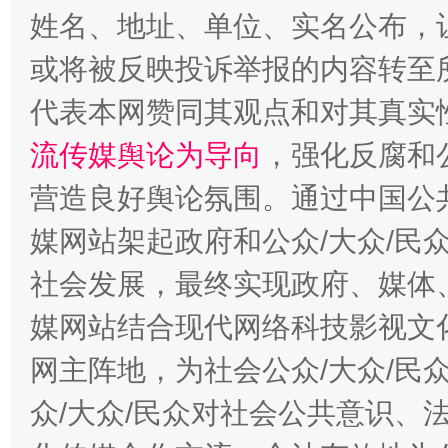
姓名、地址、单位、实名公布，让
或将被反映投诉举报的内容转至
代表本网赞同其观点和对其真实
法徽映军营 权益有保障
让
流传媒舆论为导向
，强化反腐和
营造良好舆论氛围。通过中国公共
媒网站架起政府和公众/大众/民
社会发展，最终实现政府、媒体、
媒网站结合现代网络科技影视文
网主阵地，为社会公众/大众/民
众/大众/民众对社会公共意识、
一批国家标准开始实施
从