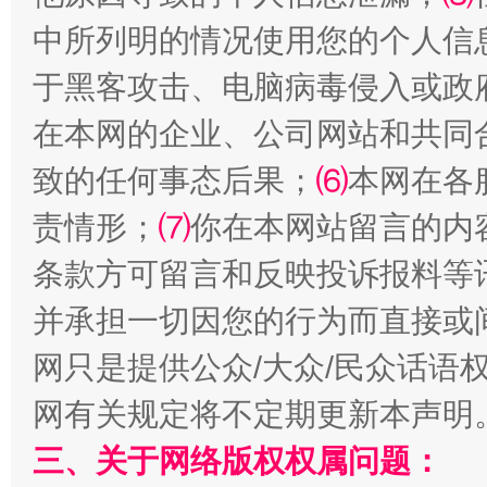
中所列明的情况使用您的个人信
于黑客攻击、电脑病毒侵入或政
在本网的企业、公司网站和共同
致的任何事态后果；
⑹
本网在各
规模最大的光氢储一体化项目
走走
责情形；
⑺
你在本网站留言的内
条款方可留言和反映投诉报料等
并承担一切因您的行为而直接或
网只是提供公众/大众/民众话语
网有关规定将不定期更新本声明
三、关于网络版权权属问题：
镜头丨大暑三秋近
山西：不