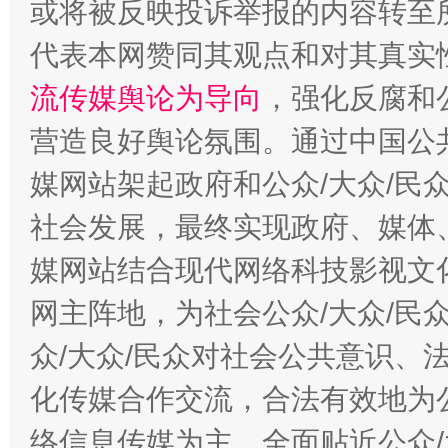
或将被反映投诉举报的内容转至
代表本网赞同其观点和对其真实
完善运行机制助力责任有效落实
行
流传媒舆论为导向
，强化反腐和
营造良好舆论氛围。通过中国公共
媒网站架起政府和公众/大众/民
社会发展，最终实现政府、媒体、
媒网站结合现代网络科技影视文
网主阵地，为社会公众/大众/民
法徽映军营 权益有保障
让
众/大众/民众对社会公共意识、
化传媒合作交流，合法有效地为公
络信息传媒为主，全面贴近公众/