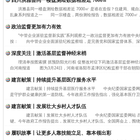
四川洪雅县同一楼盘测绘数据相差近 7000㎡
洪雅县同一楼盘测绘数据相差近 7000㎡ 是谁在造假？住建局、规
乱象系列报道之一 同一宗楼盘，两份测绘报告，数据相差近 7000㎡，
政治监督更加有力有效
"中管企业派驻监督新实践"系列观察之一政治监督更加有力有效中
按： 向中管企业全面派驻纪检监察组，是完善党和国家监督体系、深化
深度关注丨激活基层监督神经末梢
理清单按图索骥 抓预防阳光行权 促整改对症下药激活基层监督神经
自河南报道 图为3月24日，河南省洛阳市孟津区纪检监察干部在朝阳镇
建言献策丨持续提升基层医疗服务水平
建言献策丨持续提升基层医疗服务水平 中央纪委国家监委网
是守护群众健康的第一道防线。今年政府工作报告指出，强化基本医疗卫生
建言献策丨发展壮大乡村人才队伍
建言献策丨发展壮大乡村人才队伍 中央纪委国家监委网站 
键。今年政府工作报告提出，发展壮大乡村人才队伍。全国两会上，围绕相
履职故事丨让更多人靠技能立足、靠本领出彩