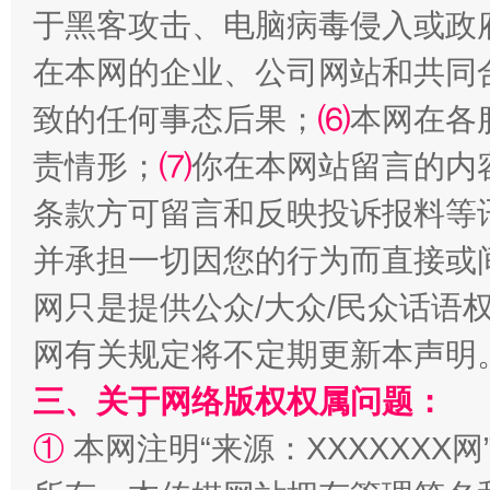
于黑客攻击、电脑病毒侵入或政
在本网的企业、公司网站和共同
事关残疾人未来5年
让
致的任何事态后果；
⑹
本网在各
责情形；
⑺
你在本网站留言的内
条款方可留言和反映投诉报料等
并承担一切因您的行为而直接或
网只是提供公众/大众/民众话语
网有关规定将不定期更新本声明
三、关于网络版权权属问题：
规模最大的光氢储一体化项目
走走
①
本网注明“来源：XXXXXXX网