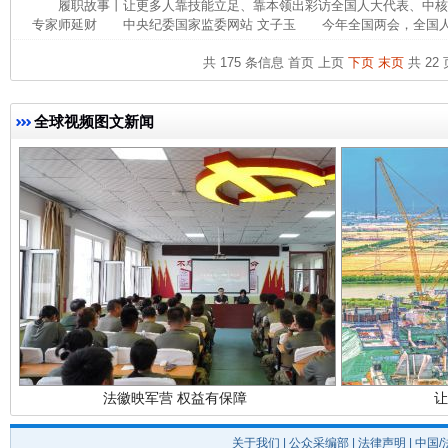
履职故事丨让更多人靠技能立足、靠本领出彩访全国人大代表、中
专家师延财 中央纪委国家监委网站 文子玉 今年全国两会，全国人大
共 175 条信息
首页
上页
下页
末页
共 22 
完善运行机制助力责任有效落实
行
全球视频图文新闻
法徽映军营 权益有保障
让
关于我们
|
公众采编部
|
法律声明
| 中国