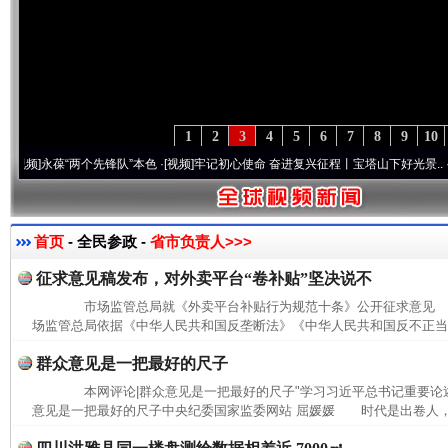
1
2
3
4
5
6
7
8
9
10
]
永葆“两个先锋队”本色
·[视频]
牢记初心使命 奋进复兴征程丨宝塔山下好光景..
·[视频]
首页
- 全民参政 -
省市负责人>>>
征求意见稿发布，对外卖平台“卷补贴”坚决说不
市场监管总局就《外卖平台补贴行为规范十条》公开征求意见
场监管总局依据《中华人民共和国反垄断法》《中华人民共和国反不正当竞
群众意见是一把最好的尺子
本网评论|群众意见是一把最好的尺子"学习习近平总书记重要论述
意见是一把最好的尺子中央纪委国家监委网站 屈媛媛 时代是出卷人，