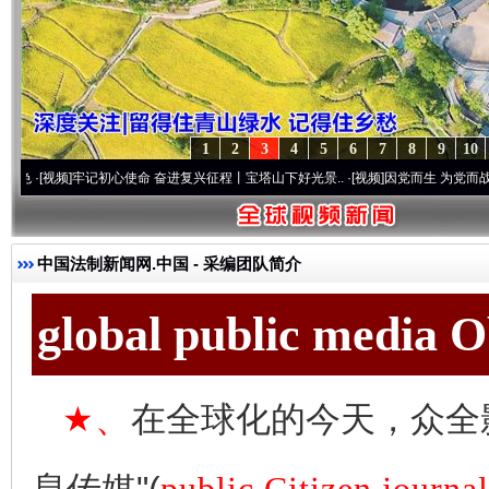
1
2
3
4
5
6
7
8
9
10
]
牢记初心使命 奋进复兴征程丨宝塔山下好光景..
·[视频]
因党而生 为党而战——百年“纪
中国法制新闻网.中国
-
采编团队简介
global public media 
★、
在全球化的今天，众全