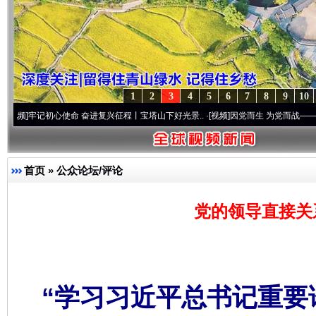
1
2
3
4
5
6
7
8
9
10
初心使命 奋进复兴征程丨宝塔山下好光景..
·[视频]
因党而生 为党而战——百年“纪”事⑧
首页
»
公众论坛/评论
党的领导直接关
“学习习近平总书记重要