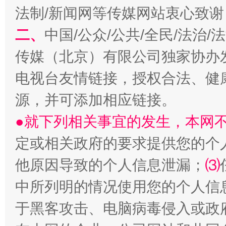
法制/新闻网等传媒网站衷心致谢
二、
中国/公众/公共/全民/法治
受贿1.44亿！段成刚被判无期
从幼儿
传媒（北京）有限公司独家协办
电视台友情链接，授权合法、健
源，并可添加相应链接。
●就下列相关事宜的发生，本网
定或相关政府的要求提供您的个
他原因导致的个人信息泄漏；
⑶
中所列明的情况使用您的个人信
全民健身五年计划来了！等你上场
于黑客攻击、电脑病毒侵入或政