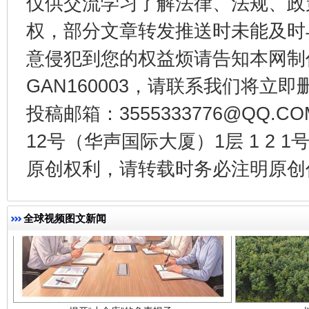
仅供交流学习了解法律、法规、政
权，部分文章转发推送时未能及时
千年窑火 生生不息
一
意侵犯到您的权益烦请告知本网制作采编
GAN160003，请联系我们将立即删
投稿邮箱：3555333776@QQ
12号（华声国际大厦）1层 1 2
原创权利，请转载时务必注明原创作
全球视频图文新闻
揭开“小金库”的免责幌子