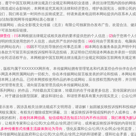
德，遵守中国互联网法律法规及行业规定和网络职业道德，承担法律范围内因你的网络
新闻造成社会影响的，本网将追究其相关法律和经济责任。维护各国宪法，保障公民的
一颗心始终滚烫
我们，我们将在第一时间作出反映或更正。特请来函来电说明本网站提供内容系本人或
治/法制/新闻网等传媒网站衷心致谢！
新闻网等传媒网站，由众全影视文化传媒（北京）有限公司独家协办发布广告。欢迎合法、
并可添加相应链接。
律责任：⑴
本网根据法律规定或相关政府的要求提供您的个人信息；
⑵
由于您将个人
列明的情况使用您的个人信息，由此所产生的纠纷责任；
⑷
任何由于黑客攻击、电脑病
者的网站在内）；
⑸
因不可抗拒导致的任何事态后果；
⑹
本网在各服务条款及声明中列
有条款方可留言和反映投诉报料等讯息投稿，其证明你已经阅读本网条款并承担一切因
民众/全民话语权平台。本网根据中国互联网法律法规及行业规定和国际互联网有关规定
作品，版权均属于XXXXXXX网所有。本传媒网站拥有管理笔名和代表某些合作伙伴在
本网及本网所属网站的一切权力。你在本传媒网站留言板发表的评论和投稿，本网站有
本网上述作品。已经本网授权使用作品的单位或网站，应在授权范围内使用，并注明“来
您对管理有意见，请向留言板管理员或向本传媒网站反映。
本传媒系列网站）的作品，均转载自其它媒体，转载目的在于传递更多信息，宣传国家的
实
一纸欠条伤亲情 巡回调解促和解..
，对于建设创新型国家、建设和谐社会、和谐世界都具有重大的现实意义；公众/公民/
显示发布，因涉及相关法律法规或不文明用语，请谅解！如因被反映投诉报料和投稿
网核实属实，有权先行撤除或暂时屏蔽。注：被反映投诉举报或报料的个人或单位，
情权的权利，
在收到本网信函、短信或电话告知后15日内不作出回应，我们将视为默
，让相关专家和公众/公民/大众/民众/全民进行评论，或将被反映投诉举报的内容转
网以多种传播形式传播主流媒体舆论为导向
，强化反腐和公众/公民/大众/民众/全民监
等传媒网站架起政府和公众/公民/大众/民众/全民之间的和谐桥梁，缓和社会矛盾，