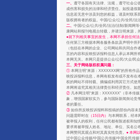
一、
遵守各国有关法律、法规，遵守社会公
成伤害和损失的法律和经济责任。如投递假
“蜀中异人”王建安的艺术幻境
信息若无意中涉及到您的权益，请及时联系
版权拥有者的权益。中国/公众/公共/全民/法
二、
中国/公众/公共/全民/法治/法制/
康网站和报刊电视台转载，并请注明来源，
●就下列相关事宜的发生，本网不承担任何法
任何第三方根据本网各服务条款及声明中所
（包括在本网的企业、公司网站和共同合作
言的内容和反映投诉报料信息人承认本网所
本网无关。本网只是提供公众/公民/大众/
三、关于网络版权权属问题：
①
本网注明“来源：XXXXXXX网”的所有
映投诉报料信息，本网有权发布或不发布在
权的网站不得转载、摘编或利用其它方式使用
本网将追究其相关法律责任和经济责任。如
②
凡本网注明“来源：XXXXXXX”（非
完善运行机制助力责任有效落
象，增强国家软实力，参与国际新闻舆论竞争
者的重任。
③
如你所反映投诉报料和投稿的部份内容未
问题需即时在
（15日内）
与本网联系，经本
被举报人的权利，任何公民都有陈述权和知
要求将被举报人姓名、地址、单位、实名公布
本网赞同其观点和对其真实性负责。
● 本
过中国公众传媒/中国公共传媒/中国全民传媒