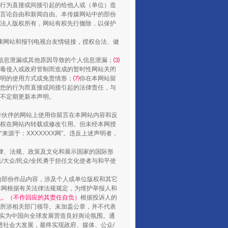
行为直接或间接引起的给他人或（单位）造
言论自由和新闻自由。本传媒网站中的部份
还老百姓一个明白家底
法人版权所有，网站有权先行撤除，以保护
健康网站和报刊电视台友情链接，授权合法、健
信息泄漏或其他原因导致的个人信息泄漏；
⑶
毒侵入或政府管制而造成的暂时性网站关闭
明的使用方式或免责情形；
⑺
你在本网站留
您的行为而直接或间接引起的法律责任，与
将不定期更新本声明。
合作伙伴的网站上使用你留言在本网站内容和反
权在网站内转载或修改引用。但未经本网授
源于：XXXXXXX网”。违反上述声明者，
法律、法规、政策及文化和展示国家的国际形
行业协会接连发公告
大众/民众/全民勇于担任文化使者与和平使
的部份作品内容，涉及个人或单位版权和其它
本网根据有关法律法规规定，为维护举报人和
认。（不作回应的其责任自负）
根据投诉人的
至所涉相关部门领导。未加盖公章，并不代表
督，实为中国向全球发展营造良好舆论氛围。通
促进社会大发展，最终实现政府、媒体、公众/