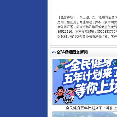
受贿1.44亿！段成刚被判无期
【免责声明】：以上图、文、音/视频文章
之用，禁止用于商业用途，并不代表本网赞
者取得联系，若来源标注错误或无意侵犯到您的
89525216。本网投稿邮箱：355533
创权利，请转载时务必注明原创作者、来源：
全球视频图文新闻
全民健身五年计划来了！等你上