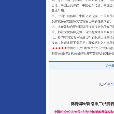
四、您在中国公共传媒、中国公众传媒、中国全民传媒Chin
言论，中国公共传媒、中国公众传媒、中国全民传媒China
载或引用。
五、中国公共传媒、中国公众传媒、中国全民传媒China 
员有权保留或删除其管辖留言中的任意内容。
六、本传媒结合现代网络科技影视文化传媒的新
策、影视文化传媒交流。合法有效地为公众服
七、参与本网发表评论感言即表明您已经阅读并
发布，敬请多提宝贵意见！真诚感谢您对本传
★★★★★
中国/公众/公共/全民/法治/法制/新闻
制作采编部/影视采编部/发布广告部/会议服务
扯下公款旅游的“隐身衣”
关于
ICP许可
资料编辑/网络推广/法律
中国/公众/公共/全民/法治/法制/新闻网版权