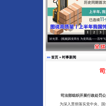
1
2
3
东山县通报“牛蛙产品抗生素超标问
心使命 奋进复兴征程丨宝塔山下好光景..
·[视频]
因党而生 为党而战——百年“纪”事⑧加
首页
»
时事新闻
司
司法部组织开展行政处罚公示
千年窑火 生生不息
为深入贯彻落实党中央、国务