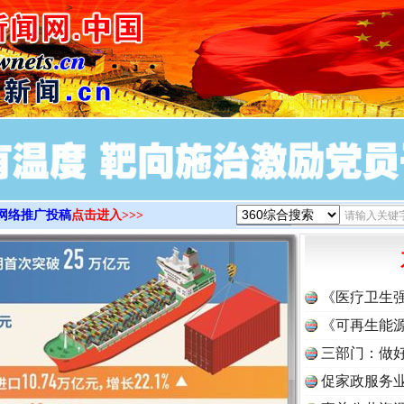
>
网络推广投稿
点击进入>>>
《医疗卫生
实
一纸欠条伤亲情 巡回调解促和解..
《可再生能源
三部门：做好
促家政服务业