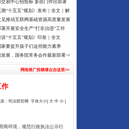
源交易中心招投标 多部门作出部署
测“十五五”规划》发布｜全文｜解
意见推动互联网基础资源高质量发展
署开展安全生产“打非治违”工作
设“十五五”规划》印发｜全文
国家要提升孩子们这些能力素养
让核能赋能千行百业
进复兴征程丨红船起航处 潮起..
·[视频]
一首歌的时间，读懂乐至的“诗与远方”
·[视频]
能发展，国务院常务会作最新部署⇒
网络推广投稿请点击这里>>
工作
来源：
司法部官网
字体大小[
大
中
小
]
从数据变化看反腐深化
营商环境，规范行政执法公示行