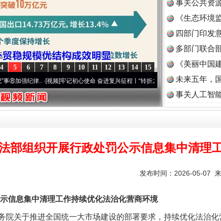
事关公共资
《生态环境监
读
四部门印发
多部门联合部
《美丽中国建
4
5
6
7
8
9
10
11
12
13
14
15
题”
法徽映军营 权益有保障
未来五年，
强纪律..
·[视频]
牢记初心使命 奋进复兴征程丨“转折之城”激荡..
·[视频]
牢记初心使命 奋
事关人工智
法部组织开展行政处罚公示信息集中清理
发布时间：2026-05-07 
信息集中清理工作持续优化法治化营商环境
一批国家标准开始实施
院关于推进全国统一大市场建设的部署要求，持续优化法治化