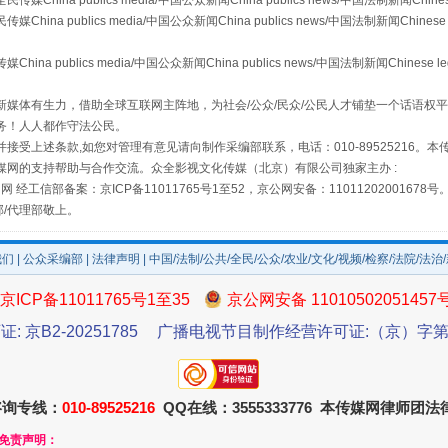
a publics media/中国公众新闻China publics news/中国法制新闻Chinese
 publics media/中国公众新闻China publics news/中国法制新闻Chinese 
publics media/中国公众新闻China publics news/中国法制新闻Chinese l
媒体有生力，借助全球互联网主阵地，为社会/公众/民众/公民人才铺垫一个话语权平
务！人人都作守法公民。
接受上述条款,如您对管理有意见请向制作采编部联系，电话：010-89525216。
媒网的支持帮助与合作交流。众全影视文化传媒（北京）有限公司独家主办 :
网 经工信部备案：京ICP备11011765号1至52，京公网安备：11011202001678号
部/代理部敬上。
如何以同查同治破解风腐交织难题
我们
|
公众采编部
|
法律声明
| 中国/法制/公共/全民/公众/农业/文化/视频/检察/法院/法治
京ICP备11011765号1至35
京公网安备 11010502051457
证: 京B2-20251785
广播电视节目制作经营许可证:（京）字第3
咨询专线：
010-89525216
QQ在线：3555333776 本传媒网律师团
和免责声明：