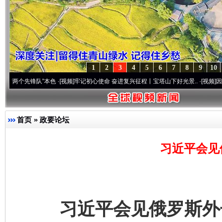
1
2
3
4
5
6
7
8
9
10
锋队”本色
·[视频]
牢记初心使命 奋进复兴征程丨宝塔山下好光景..
·[视频]
因党而生 为党
首页
»
政要论坛
习近平会见
习近平会见俄罗斯外