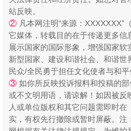
站反映。
②
凡本网注明“来源：XXXXXX
它媒体，转载目的在于传递更多信
国家大学科技园优化重塑工作
展示国家的国际形象，增强国家软
新型国家、建设和谐社会、和谐世界
民众/全民勇于担任文化使者与和
③
如你所反映投诉报料和投稿的部
或不文明用语，请谅解！如因被反
人或单位版权和其它问题需即时在
实，有权先行撤除或暂时屏蔽。注
扯下公款旅游的“隐身衣”
如何以同