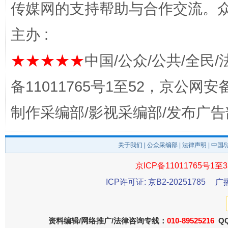
传媒网的支持帮助与合作交流。
主办 :
完善运行机制助力责任有效落实
一纸欠条
★★★★★
中国/公众/公共/全民/
备11011765号1至52，京公网安备：
制作采编部/影视采编部/发布广告
关于我们
|
公众采编部
|
法律声明
| 中国
京ICP备11011765号1至3
东山县通报“牛蛙产品抗生素超标问题”
法
ICP许可证: 京B2-20251785
广
资料编辑/网络推广/法律咨询专线：
010-89525216
QQ