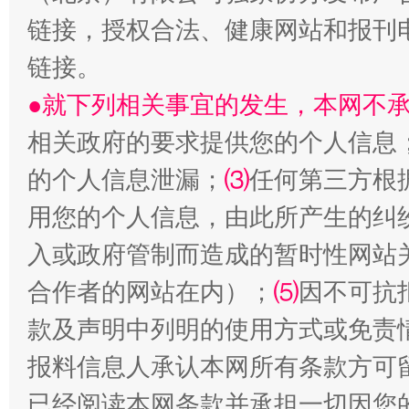
链接，授权合法、健康网站和报刊
链接。
●就下列相关事宜的发生，本网不
相关政府的要求提供您的个人信息
的个人信息泄漏；
⑶
任何第三方根
用您的个人信息，由此所产生的纠
受贿1.44亿！段成刚被判无期
从幼儿
入或政府管制而造成的暂时性网站
合作者的网站在内）；
⑸
因不可抗
款及声明中列明的使用方式或免责
报料信息人承认本网所有条款方可
已经阅读本网条款并承担一切因您