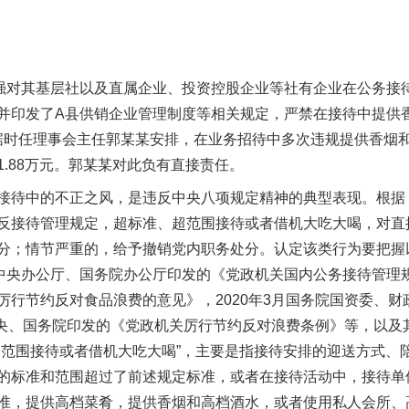
对其基层社以及直属企业、投资控股企业等社有企业在公务接
并印发了A县供销企业管理制度等相关规定，严禁在接待中提供香烟
社根据时任理事会主任郭某某安排，在业务招待中多次违规提供香烟
.88万元。郭某某对此负有直接责任。
待中的不正之风，是违反中央八项规定精神的典型表现。根据
反接待管理规定，超标准、超范围接待或者借机大吃大喝，对直
分；情节严重的，给予撤销党内职务处分。认定该类行为要把握
中共中央办公厅、国务院办公厅印发的《党政机关国内公务接待管理规
厉行节约反对食品浪费的意见》，2020年3月国务院国资委、
共中央、国务院印发的《党政机关厉行节约反对浪费条例》等，以
超范围接待或者借机大吃大喝”，主要是指接待安排的迎送方式、
的标准和范围超过了前述规定标准，或者在接待活动中，接待单
准，提供高档菜肴，提供香烟和高档酒水，或者使用私人会所、