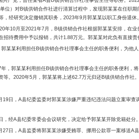
国共产党，曾任某省A县B镇供销合作社理事会主任等职务。202
事业单位）对B镇供销合作社进行清算过程中，发现郭某某在任职
等，经研究决定撤销其职务，2023年9月郭某某以职工身份退休
年10月至2021年7月，B镇供销合作社根据郭某某安排，在
在招待费用中予以报销，共计1.88万元。郭某某对此负有直接责
年，郭某某利用担任B镇供销合作社理事会主任的职务便利，为他
。
17年，郭某某利用担任B镇供销合作社理事会主任的职务便利，
资等。2020年5月，郭某某将上述62.7万元归还B镇供销合作社
月19日，A县纪委监委对郭某某涉嫌严重违纪违法问题立案审查
7日，经A县纪委常委会会议研究，决定给予郭某某开除党籍处分
月27日，A县监委将郭某某涉嫌受贿罪、挪用公款罪一案移送A