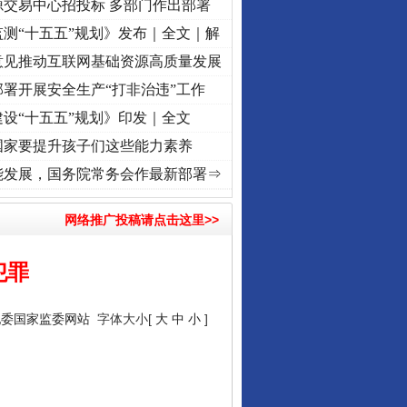
源交易中心招投标 多部门作出部署
测“十五五”规划》发布｜全文｜解
意见推动互联网基础资源高质量发展
署开展安全生产“打非治违”工作
设“十五五”规划》印发｜全文
国家要提升孩子们这些能力素养
]
牢记初心使命 奋进复兴征程丨“转折之城”激荡..
·[视频]
牢记初心使命 奋进复兴征程丨红
能发展，国务院常务会作最新部署⇒
网络推广投稿请点击这里>>
犯罪
纪委国家监委网站
字体大小[
大
中
小
]