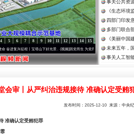
事关公共资
《生态环境监
读
四部门印发
多部门联合部
《美丽中国建
4
5
6
7
8
9
10
11
12
13
14
15
未来五年，
兴征程丨宝塔山下好光景..
·[视频]
因党而生 为党而战——百年“纪”事⑧加强纪律..
·[视频
事关人工智
堂会审丨从严纠治违规接待 准确认定受贿
发布时间：2025-12-10 来源：
中央
 准确认定受贿犯罪
霏