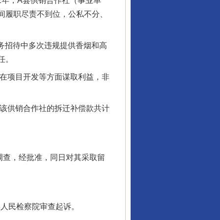
2年，A县供销合作社（事业单
期间履职尽责不到位，公私不分、
。
业务招待中多次违规提供香烟和高
任。
人在项目开发等方面谋取利益，非
将该供销合作社的拆迁补偿款共计
。
调查，经批准，同日对其采取留
。
县人民检察院审查起诉。