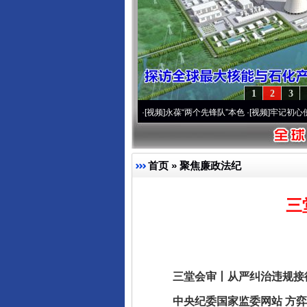
1
2
3
0周年 深刻改变雪域高原..
·[视频]
永葆“两个先锋队”本色
·[视频]
牢记初心使命 奋进复
首页
»
聚焦廉政法纪
三
三堂会审丨从严纠治违规接待
中央纪委国家监委网站 方弈